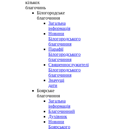
кількох
благочинь
Білогородське
благочиння
Загальна
інформація
Новини
Білогородського
благочиння
Парафії
Білогородського
благочиння
Священнослужителі
Білогородського
благочиння
Значущі
дати
Боярське
благочиння
Загальна
інформація
Благочинний
Духівник
Новини
Боярського