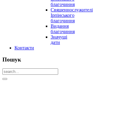
благочиння
Священнослужителі
Ірпінського
благочиння
Видання
благочиння
Значущі
дати
Контакти
Пошук