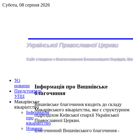
Субота, 08 серпня 2026
Української Православної Церкви
Сайт створено з благословення Блаженнiшого Онуфрія, Митр
Усі
новини
Інформація про Вишнівське
Предстоятель
благочиння
УПЦ
Макарівське
Вишнівське благочиння входить до складу
вікаріатство
Макарівського вікаріатства, яке є структурним
Інформація
підрозділом Київської єпархії Української
про
Православної Церкви.
вікаріатство
Новини
Благочинний Вишнівського благочиння -