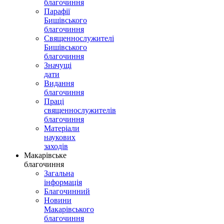
благочиння
Парафії
Бишівського
благочиння
Священнослужителі
Бишівського
благочиння
Значущі
дати
Видання
благочиння
Праці
священнослужителів
благочиння
Матеріали
наукових
заходів
Макарівське
благочиння
Загальна
інформація
Благочинний
Новини
Макарівського
благочиння