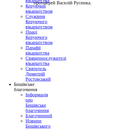
вікаріатства
протоієрей Василій Русинка.
Керуючий
вікаріатством
Служіння
Керуючого
вікаріатством
Праці
Керуючого
вікаріатством
Парафії
вікаріатства
Священнослужителі
вікаріатства
Святитель
Димитрій
Ростовський
Бишівське
благочиння
Інформація
про
Бишівське
благочиння
Благочинний
Новини
Бишівського