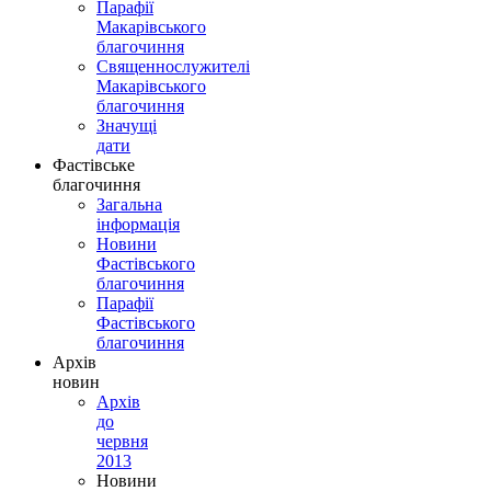
Парафії
Макарівського
благочиння
Священнослужителі
Макарівського
благочиння
Значущі
дати
Фастівське
благочиння
Загальна
інформація
Новини
Фастівського
благочиння
Парафії
Фастівського
благочиння
Архів
новин
Архів
до
червня
2013
Новини