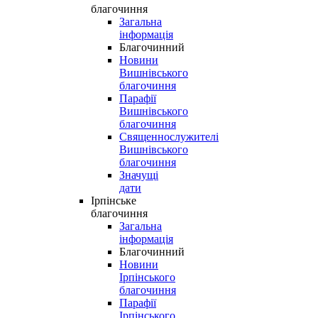
благочиння
Загальна
інформація
Благочинний
Новини
Вишнівського
благочиння
Парафії
Вишнівського
благочиння
Священнослужителі
Вишнівського
благочиння
Значущі
дати
Ірпінське
благочиння
Загальна
інформація
Благочинний
Новини
Ірпінського
благочиння
Парафії
Ірпінського