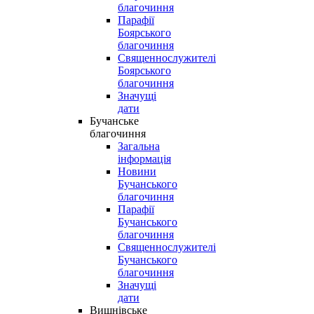
благочиння
Парафії
Боярського
благочиння
Священнослужителі
Боярського
благочиння
Значущі
дати
Бучанське
благочиння
Загальна
інформація
Новини
Бучанського
благочиння
Парафії
Бучанського
благочиння
Священнослужителі
Бучанського
благочиння
Значущі
дати
Вишнівське