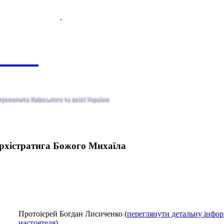
ополита Київського та всiєї України
рхістратига Божого Михаїла
Протоієрей Богдан Лисиченко (
переглянути детальну інфо
настоятеля
)