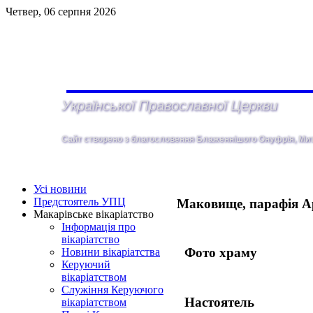
Четвер, 06 серпня 2026
Української Православної Церкви
Сайт створено з благословення Блаженнiшого Онуфрія, Митр
Усі новини
Предстоятель УПЦ
Маковище, парафія А
Макарівське вікаріатство
Інформація про
вікаріатство
Фото храму
Новини вікаріатства
Керуючий
вікаріатством
Служіння Керуючого
Настоятель
вікаріатством