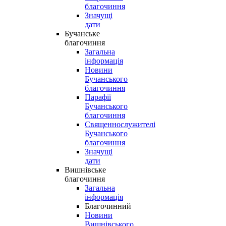
благочиння
Значущі
дати
Бучанське
благочиння
Загальна
інформація
Новини
Бучанського
благочиння
Парафії
Бучанського
благочиння
Священнослужителі
Бучанського
благочиння
Значущі
дати
Вишнівське
благочиння
Загальна
інформація
Благочинний
Новини
Вишнівського