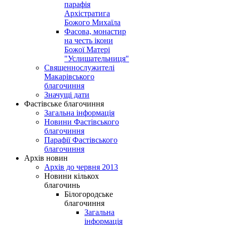
парафія
Архістратига
Божого Михаїла
Фасова, монастир
на честь ікони
Божої Матері
"Услишательниця"
Священнослужителі
Макарівського
благочиння
Значущі дати
Фастівське благочиння
Загальна інформація
Новини Фастівського
благочиння
Парафії Фастівського
благочиння
Архів новин
Архів до червня 2013
Новини кількох
благочинь
Білогородське
благочиння
Загальна
інформація