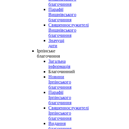
благочиння
Парафії
Вишнівського
благочиння
Священнослужителі
Вишнівського
благочиння
Значущі
дати
Ірпінське
благочиння
Загальна
інформація
Благочинний
Новини
Ірпінського
благочиння
Парафії
Ірпінського
благочиння
Священнослужителі
Ірпінського
благочиння
Видання
благочиння