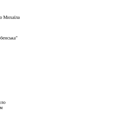
го Михаїла
юбенська"
уло
ом