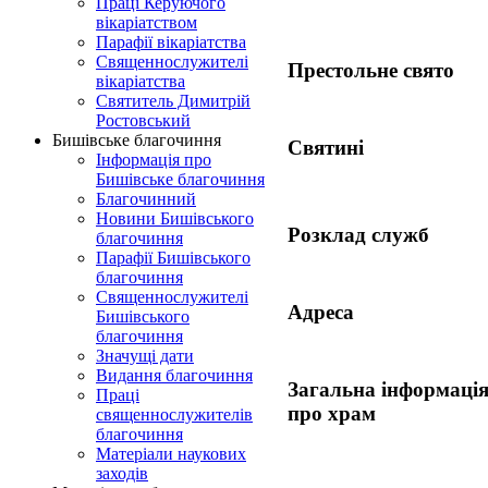
Праці Керуючого
вікаріатством
Парафії вікаріатства
Священнослужителі
Престольне свято
вікаріатства
Святитель Димитрій
Ростовський
Бишівське благочиння
Святині
Інформація про
Бишівське благочиння
Благочинний
Новини Бишівського
Розклад служб
благочиння
Парафії Бишівського
благочиння
Священнослужителі
Адреса
Бишівського
благочиння
Значущі дати
Видання благочиння
Загальна інформаці
Праці
про храм
священнослужителів
благочиння
Матеріали наукових
заходів