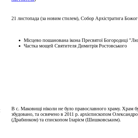
21 листопада (за новим стилем), Собор Архістратига Божо
Місцево пошанована ікона Пресвятої Богородиці "Л
Частка мощей Святителя Димитрія Ростовського
В с. Маковищі ніколи не було православного храму. Храм б
я
збудовано, та освячено в 2011 р. архієпископом Олександр
(Драбинком) та єпископом Іларієм (Шишковським).