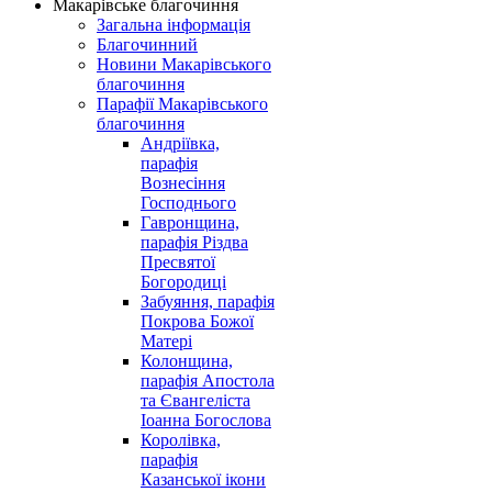
Макарівське благочиння
Загальна інформація
Благочинний
Новини Макарівського
благочиння
Парафії Макарівського
благочиння
Андріївка,
парафія
Вознесіння
Господнього
Гавронщина,
парафія Різдва
Пресвятої
Богородиці
Забуяння, парафія
Покрова Божої
Матері
Колонщина,
парафія Апостола
та Євангеліста
Іоанна Богослова
Королівка,
парафія
Казанської ікони