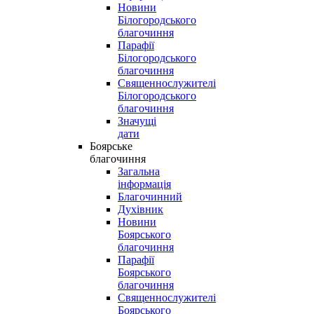
Новини
Білогородського
благочиння
Парафії
Білогородського
благочиння
Священнослужителі
Білогородського
благочиння
Значущі
дати
Боярське
благочиння
Загальна
інформація
Благочинний
Духівник
Новини
Боярського
благочиння
Парафії
Боярського
благочиння
Священнослужителі
Боярського