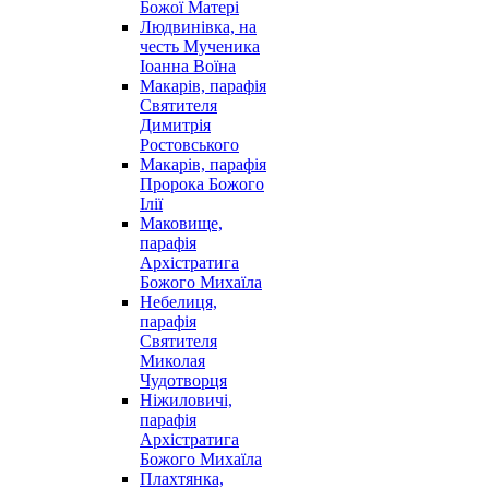
Божої Матері
Людвинівка, на
честь Мученика
Іоанна Воїна
Макарів, парафія
Святителя
Димитрія
Ростовського
Макарів, парафія
Пророка Божого
Ілії
Маковище,
парафія
Архістратига
Божого Михаїла
Небелиця,
парафія
Святителя
Миколая
Чудотворця
Ніжиловичі,
парафія
Архістратига
Божого Михаїла
Плахтянка,